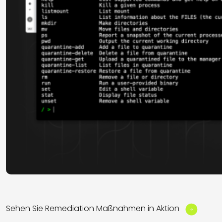
Sehen Sie Remediation Maßnahmen in Aktion