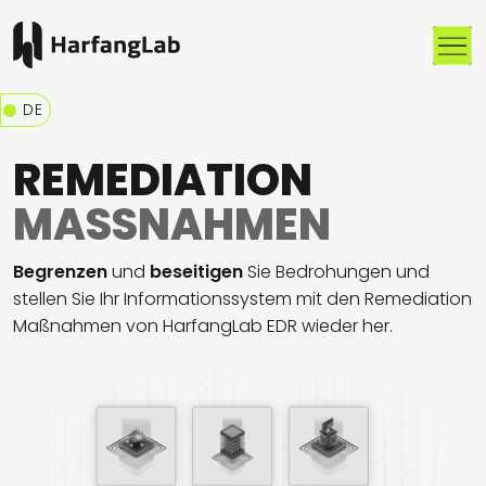
Me
DE
REMEDIATION
MASSNAHMEN
Begrenzen
und
beseitigen
Sie Bedrohungen und
stellen Sie Ihr Informationssystem mit den Remediation
Maßnahmen von HarfangLab EDR wieder her.