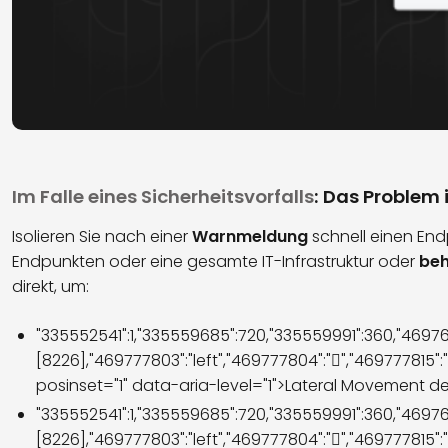
Im Falle eines Sicherheitsvorfalls
: Das Problem 
Isolieren Sie nach einer
Warnmeldung
schnell einen End
Endpunkten oder eine gesamte IT-Infrastruktur oder
be
direkt, um:
"335552541":1,"335559685":720,"335559991":360,"4697
[8226],"469777803":"left","469777804":"","469777815":"
posinset="1" data-aria-level="1">Lateral Movement der
"335552541":1,"335559685":720,"335559991":360,"4697
[8226],"469777803":"left","469777804":"","469777815":"