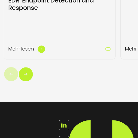
EDR: Endpoint Detection and
Response
Mehr lesen
Mehr