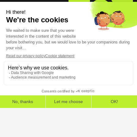
Über uns
Impressum
Newsroom
5, rue Feydeau 75002 Paris
The European Cybersecurity Leader in Workspace
Detection and Response
Startseite
»
EDR Konnektoren