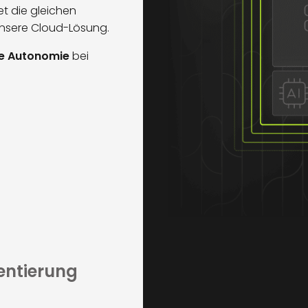
t die gleichen
nsere Cloud-Lösung.
le Autonomie
bei
entierung