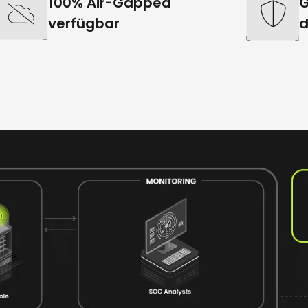
100% Air-Gapped
G
verfügbar
d