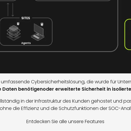
 umfassende Cybersicherheitslösung, die wurde für Unter
re Daten benötigenoder erweiterte Sicherheit in isolie
lständig in der Infrastruktur des Kunden gehostet und pas
ohne die Effizienz und die Schutzfunktionen der SOC-Anal
Entdecken Sie alle unsere Features