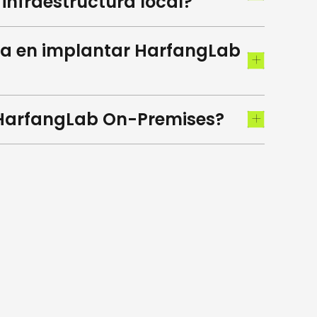
 infraestructura local?
da en implantar HarfangLab
HarfangLab On-Premises?