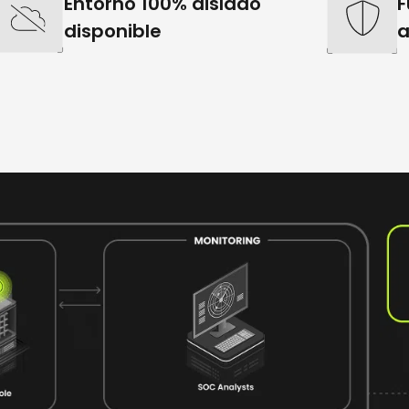
Entorno 100% aislado
F
disponible
a