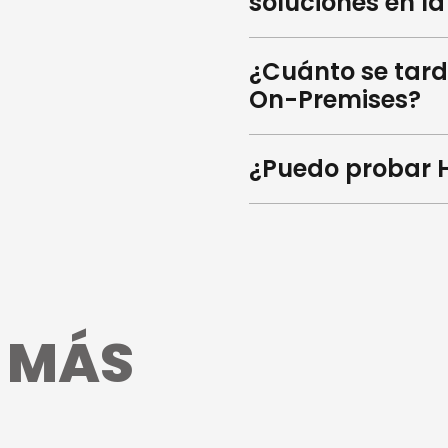
soluciones en la
¿Cuánto se tar
On-Premises?
¿Puedo probar 
R
MÁS