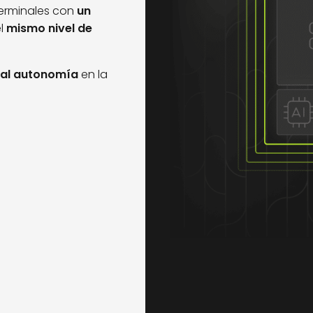
terminales con
un
el
mismo nivel de
tal autonomía
en la