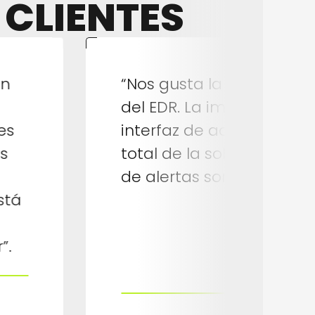
 CLIENTES
on
“Nos gusta la facilidad d
del EDR. La implantación 
es
interfaz de administració
s
total de la solución. El an
de alertas son muy efica
stá
”.