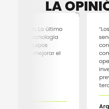
LA OPINI
gran solución. Lo último
“Lo
 de datos. Tecnología
sen
escalable. Equipos
con
ra ayudar y mejorar el
com
 partner”.
ope
inv
pre
terc
Arq