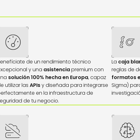
enefíciate de un rendimiento técnico
La
caja bl
excepcional y una
asistencia
premium con
reglas de d
una
solución
100% hecha en Europa
, capaz
formatos e
e utilizar las
APIs
y diseñada para integrarse
Sigma) para 
erfectamente en la infraestructura de
investigaci
eguridad de tu negocio.