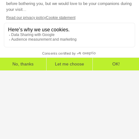
Newsroom – Espace
A Propos
presse
Rejoignez-nous !
Partenariats écoles
5, rue Feydeau 75002 Paris
The European Cybersecurity Leader in Workspace
Detection and Response
Accueil
»
Connecteurs EDR
Mentions légales
Conditions générales
Contrat de licence utilisateur final
Données personnelles
Sécurité