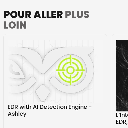
POUR ALLER
PLUS
LOIN
EDR with AI Detection Engine -
Ashley
L’In
EDR,