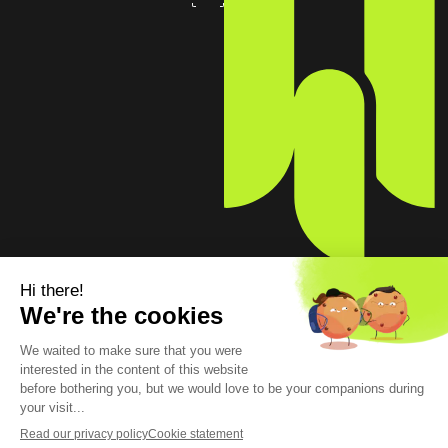
Newsroom – Espace
A Propos
presse
Rejoignez-nous !
Partenariats écoles
5, rue Feydeau 75002 Paris
The European Cybersecurity Leader in Workspace
Detection and Response