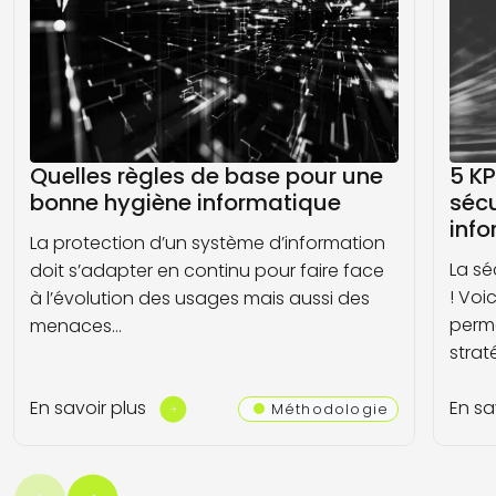
Quelles règles de base pour une
5 KP
bonne hygiène informatique
sécu
inf
La protection d’un système d’information
La sé
doit s’adapter en continu pour faire face
! Voi
à l’évolution des usages mais aussi des
perme
menaces…
strat
En savoir plus
En sa
Méthodologie