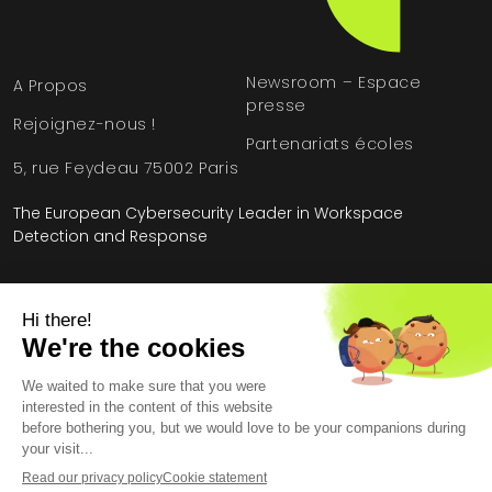
Newsroom – Espace
A Propos
presse
Rejoignez-nous !
Partenariats écoles
5, rue Feydeau 75002 Paris
The European Cybersecurity Leader in Workspace
Detection and Response
Accueil
»
Gestion de la surface d'attaque
»
Évaluation des vulnérabilités
Mentions légales
Conditions générales
Contrat de licence utilisateur final
Données personnelles