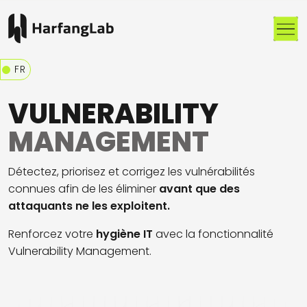
Me
FR
VULNERABILITY
MANAGEMENT
Détectez, priorisez et corrigez les vulnérabilités
connues afin de les éliminer
avant que des
attaquants ne les exploitent.
Renforcez votre
hygiène IT
avec la fonctionnalité
Vulnerability
Management
.