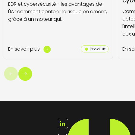
cyb
EDR et cybersécurité - les avantages de
Comm
l'IA : comment contenir le risque en amont,
détec
grâce à un moteur qui…
l'Int
aux u
En savoir plus
En sa
Produit