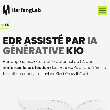
Me
FR
EDR ASSISTÉ PAR
IA
GÉNÉRATIVE
KIO
HarfangLab
exploite tout le potentiel de l'IA pour
r
enforcer la protection
des
endpoints
et accélérer le
travail des analystes cyber
Kio
(Know It Owl)
.