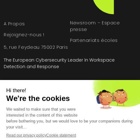
Newsroom – Espace
A Propos
presse
Rejoignez-nous !
Partenariats écoles
5, rue Feydeau 75002 Paris
The European Cybersecurity Leader in Workspace
Detection and Response
Accueil
»
EDR : Endpoint Detection and Response
»
EDR avec détection de Ransomware - Ransomguard
Mentions légales
Conditions générales
Contrat de licence utilisateur final
Données personnelles