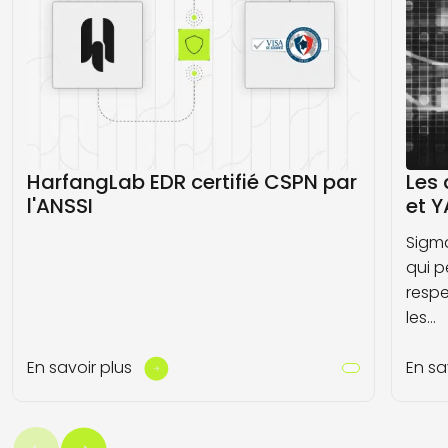
HarfangLab EDR certifié CSPN par
Les
l'ANSSI
et 
Sigma
qui p
resp
les…
En savoir plus
En sa