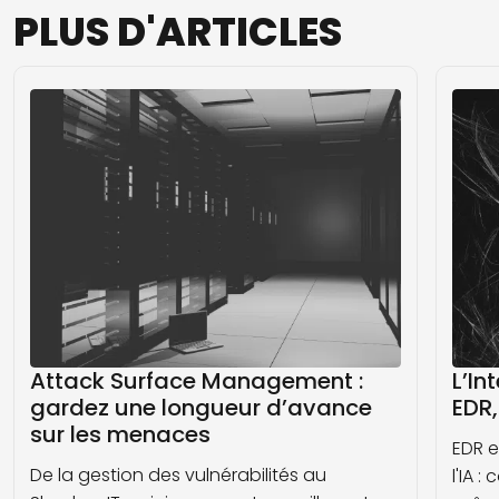
PLUS
D'ARTICLES
Attack Surface Management :
L’In
gardez une longueur d’avance
EDR,
sur les menaces
EDR e
De la gestion des vulnérabilités au
l'IA 