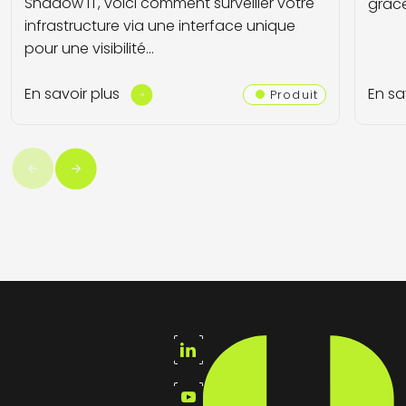
Shadow IT, voici comment surveiller votre
grâc
infrastructure via une interface unique
pour une visibilité…
En savoir plus
En sa
Produit