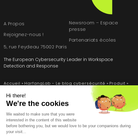
Newsroom – Espace
A Propos
presse
Rejoignez-nous !
Partenariats écoles
5, rue Feydeau 75002 Paris
The European Cybersecurity Leader in Workspace
Detection and Response
Accueil
»
HarfangLab - Le blog cybersécurité
»
Produit
»
DLL Sideloading : les solutions pour protéger votre
espace de travail
Mentions légales
Conditions générales
Contrat de licence utilisateur final