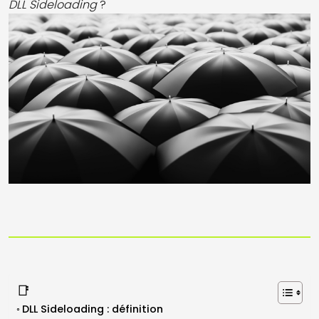
DLL Sideloading
?
📑
DLL Sideloading : définition