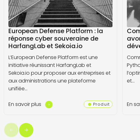
European Defense Platform : la
Com
réponse cyber souveraine de
avo
HarfangLab et Sekoia.io
dév
L’European Defense Platform est une
Comm
initiative réunissant HarfangLab et
Pytho
Sekoia.io pour proposer aux entreprises et
l’opt
aux administrations une plateforme
et…
unifiée…
En savoir plus
En sa
Produit