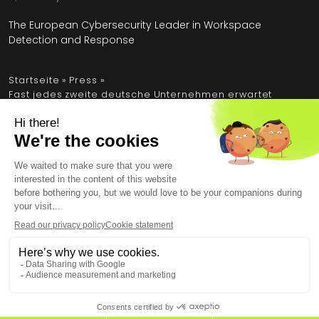
The European Cybersecurity Leader in Workspace
Detection and Response
Startseite
»
Press
»
Fast jedes zweite deutsche Unternehmen erwartet
Umsatzverluste noch am selben Tag nach einem
Cyberangriff
Rechtliche Hinweise (EN)
Allgemeine Bedingungen (EN)
Endbenutzer-Lizenzvertrag (EN)
Persönliche Daten (EN)
Sicherheit (EN)
Copyright © 2026, alle Rechte vorbehalten.