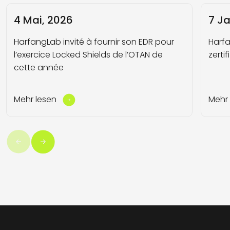
4 Mai, 2026
7 J
HarfangLab invité à fournir son EDR pour
Harfa
l’exercice Locked Shields de l’OTAN de
zertif
cette année
Mehr lesen
Mehr