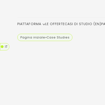
PIATTAFORMA
LE OFFERTE
CASI DI STUDIO (EN)
P
Pagina iniziale
»
Case Studies
IT
Caricamento...