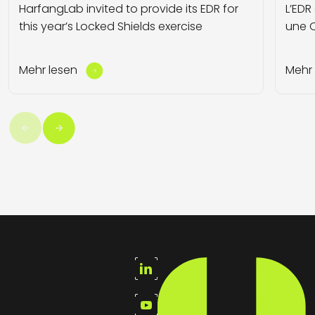
HarfangLab invited to provide its EDR for
L’EDR
this year’s Locked Shields exercise
une Q
Mehr lesen
Mehr