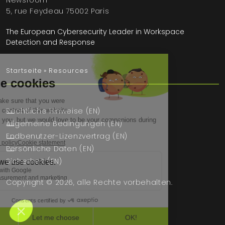
Newsroom
5, rue Feydeau 75002 Paris
The European Cybersecurity Leader in Workspace
Detection and Response
Startseite
»
Resources
Rechtliche Hinweise (EN)
Allgemeine Bedingungen (EN)
Endbenutzer-Lizenzvertrag (EN)
Persönliche Daten (EN)
Sicherheit (EN)
Copyright © 2026, alle Rechte vorbehalten.