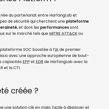
 née du partenariat entre HarfangLab et
ipes de sécurité qui cherchent une
plateforme
eraineté
, et dont les
performances
sont
nnus sur le marché tels que
MITRE ATT&CK
ou
 plateforme SOC boostée à l’
IA
de premier
ekoia.io avec une approche européenne de bout-
es capacités
EPP
et
EDR
de HarfangLab avec la
 et la CTI.
été créée ?
 une solution clé en main, facile à déployer et