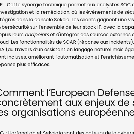
P. :
Cette synergie technique permet aux analystes SOC de
'investigation et la remédiation, où les événements de séc
ntégrés dans la console Sekoia. Les clients gagnent une v
ybersécurité sur l'ensemble de leur stack IT, avec la capa
epuis leurs
endpoints
et d'intégrer des sources externes c
loud. Les fonctionnalités de SOAR (réponse aux incidents
’IA (au travers d’un assistant en langage naturel mais é
ont incluses, améliorant l'automatisation et l'enrichisse
éponse plus efficaces.
Comment l’European Defense
concrètement aux enjeux de 
les organisations européenne
.G. : HarfangLab et Sekoia.io sont des acteurs de la cybers