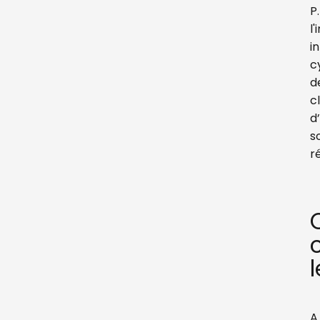
P.
l
i
c
d
c
d
s
r
A