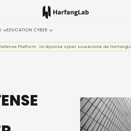
S
EDUCATION CYBER
efense Platform : la réponse cyber souveraine de HarfangLa
FENSE