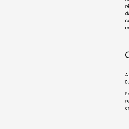
r
d
c
c
A
E
E
r
c