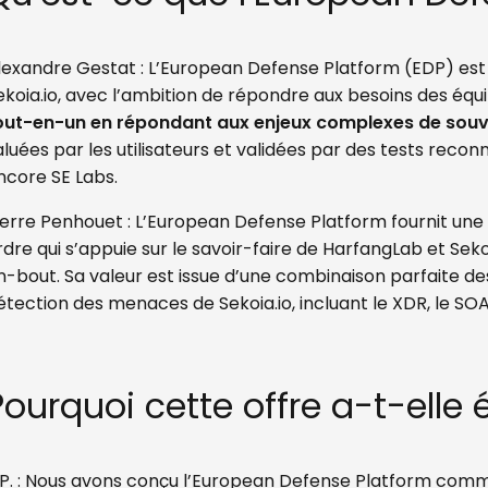
lexandre Gestat : L’European Defense Platform (EDP) est
ekoia.io, avec l’ambition de répondre aux besoins des équ
out-en-un en répondant aux enjeux complexes de souv
aluées par les utilisateurs et validées par des tests reco
ncore SE Labs.
ierre Penhouet :
L’European Defense Platform fournit une
rdre qui s’appuie sur le savoir-faire de HarfangLab et S
n-bout. Sa valeur est issue d’une combinaison parfaite d
étection des menaces de Sekoia.io, incluant le XDR, le SOAR
Pourquoi cette offre a-t-elle 
.P. : Nous avons conçu l’European Defense Platform comme