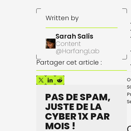
Written by
Sarah Salis
Content
@HarfangLab
Partager cet article :
O
S
PAS DE SPAM,
P
S
JUSTE DE LA
CYBER 1X PAR
MOIS !