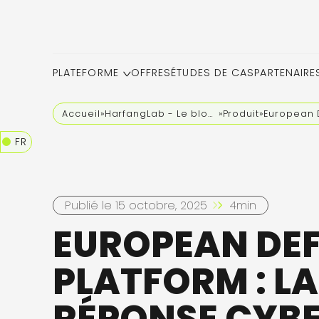
PLATEFORME
OFFRES
ÉTUDES DE CAS
PARTENAIRE
Accueil
»
HarfangLab - Le blog cybersécurité
»
Produit
»
European D
FR
Publié le 15 octobre, 2025
4min
EUROPEAN DE
PLATFORM : LA