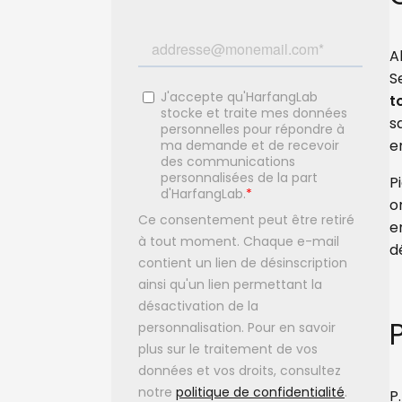
A
S
t
s
e
P
o
e
d
P