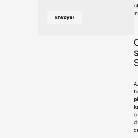
a
i
A
h
p
l
à
d
c