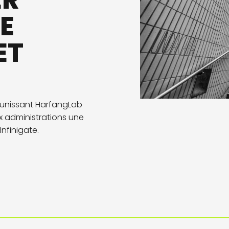
ER
E
ET
réunissant HarfangLab
ux administrations une
nfinigate.