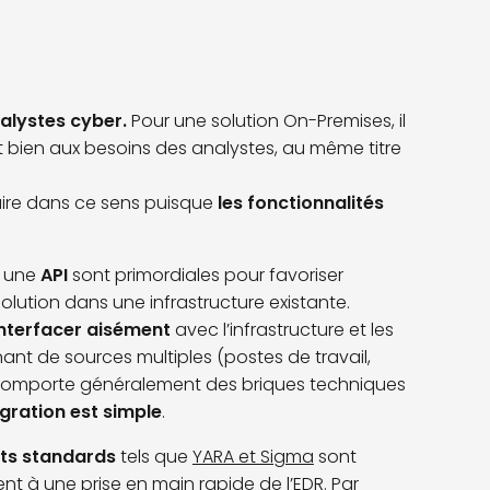
nalystes cyber.
Pour une solution On-Premises, il
t bien aux besoins des analystes, au même titre
aire dans ce sens puisque
les fonctionnalités
r une
API
sont primordiales pour favoriser
solution dans une infrastructure existante.
interfacer aisément
avec l’infrastructure et les
nant de sources multiples (postes de travail,
es comporte généralement des briques techniques
égration est simple
.
ts standards
tels que
YARA et Sigma
sont
t à une prise en main rapide de l’EDR. Par