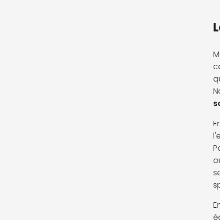
L
M
c
q
N
s
En
l
P
o
s
s
E
é