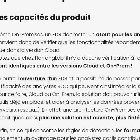
es capacités du produit
ême On-Premises, un EDR doit rester un
atout pour les a
onvient donc de vérifier que les fonctionnalités réponden
ue dans la version Cloud.
otez que chez HarfangLab, il n’y a aucune vérification à f
ont identiques entre les versions Cloud et On-Prem !
 outre, l’
ouverture
d’un EDR
et la possibilité de passer pa
'efficacité des analystes SOC qui peuvent ainsi intégrer la 
our ce faire, Cloud ou On-Prem, la solution doit pouvoir
s’
utils déjà en place, et aider à analyser les données prove
erveurs, réseau...). En effet, une architecture On-Premis
pécifiques, ainsi,
plus une solution est ouverte, plus l’int
nfin, en ce qui concerne les règles de détection, les
forma
galement un avantage pour les analystes car ils contribuen