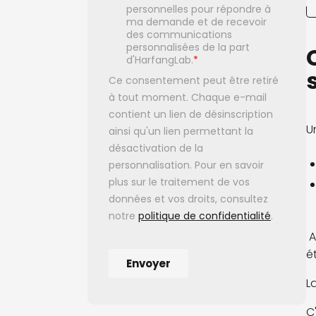
U
A
é
L
C