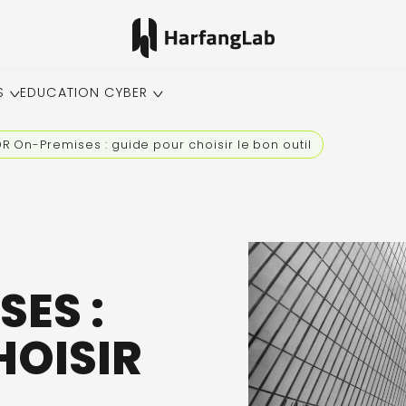
S
EDUCATION CYBER
DR On-Premises : guide pour choisir le bon outil
ES :
HOISIR