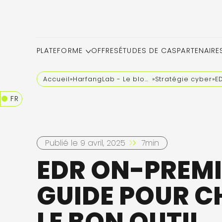
PLATEFORME
OFFRES
ÉTUDES DE CAS
PARTENAIRE
Accueil
»
HarfangLab - Le blog cybersécurité
»
Stratégie cyber
»
E
FR
Publié le 9 avril, 2025
7min
EDR ON-PREMIS
GUIDE POUR C