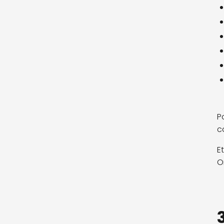
P
c
E
O