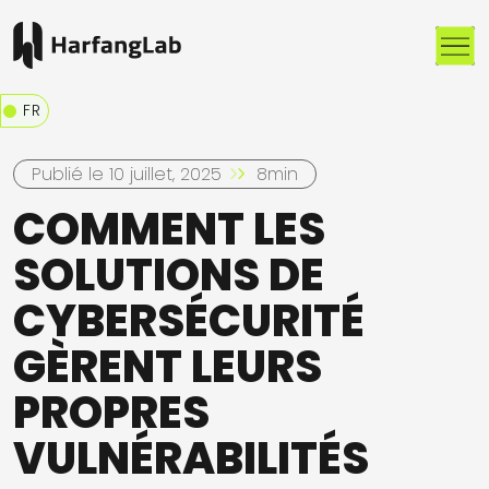
Me
FR
Publié le 10 juillet, 2025
8min
COMMENT LES
SOLUTIONS DE
CYBERSÉCURITÉ
GÈRENT LEURS
PROPRES
VULNÉRABILITÉS