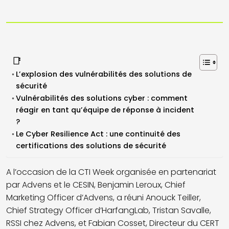
📑
L’explosion des vulnérabilités des solutions de
sécurité
Vulnérabilités des solutions cyber : comment
réagir en tant qu’équipe de réponse à incident
?
Le Cyber Resilience Act : une continuité des
certifications des solutions de sécurité
A l’occasion de la CTI Week
organisée en partenariat
par
Advens
et le CESIN
,
Benjamin Leroux, Chief
Marketing
Officer
d’
Advens
,
a réuni Anouck Teiller,
Chief
Strategy
Officer
d’
HarfangLab
, Tristan Savalle,
RSSI chez
Advens
, et Fabian
Coss
et
, Directeur du CERT