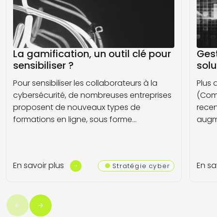
La gamification, un outil clé pour
Gest
sensibiliser ?
solu
Pour sensibiliser les collaborateurs à la
Plus 
cybersécurité, de nombreuses entreprises
(Comm
proposent de nouveaux types de
recen
formations en ligne, sous forme…
augm
En savoir plus
En sa
Stratégie cyber