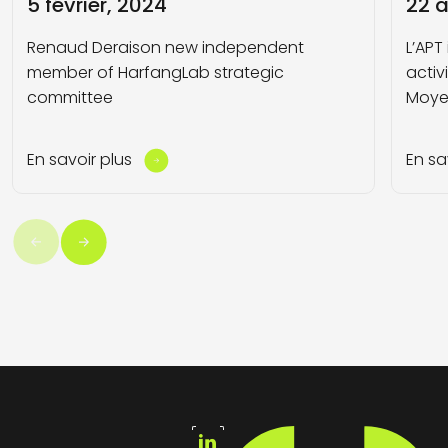
5 février, 2024
22 a
Renaud Deraison new independent
L’APT
member of HarfangLab strategic
activ
committee
Moyen
En savoir plus
En sa