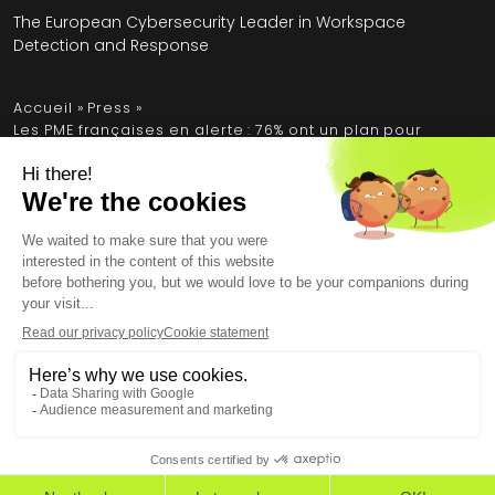
The European Cybersecurity Leader in Workspace
Detection and Response
Accueil
»
Press
»
Les PME françaises en alerte : 76% ont un plan pour
affronter un risque cyber considéré comme
extrêmement sévère
Mentions légales
Conditions générales
Contrat de licence utilisateur final
Données personnelles
Sécurité
Copyright © 2026, tous droits réservés.