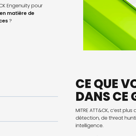
&CK
Engenuity
pour
en matière de
ces
?
CE QUE V
DANS CE 
MITRE ATT&CK
, c’est plus
détection,
d
e
threat
hunt
intelligence
.