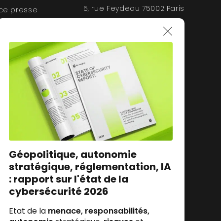
5, rue Feydeau 75002 Paris
ce presse
es
Géopolitique, autonomie
stratégique, réglementation, IA
: rapport sur l'état de la
cybersécurité 2026
Etat de la
menace, responsabilités,