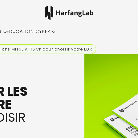
S
EDUCATION CYBER
tions MITRE ATT&CK pour choisir votre EDR
 LES
RE
ISIR