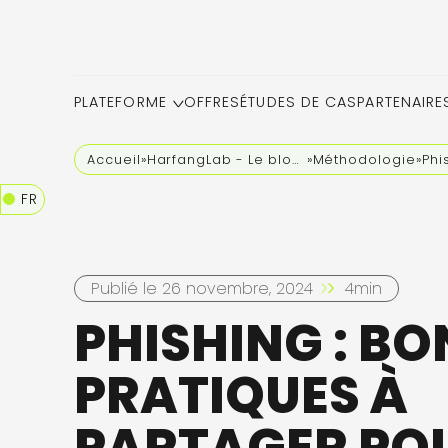
PLATEFORME
OFFRES
ÉTUDES DE CAS
PARTENAIRE
Accueil
»
HarfangLab - Le blog cybersécurité
»
Méthodologie
»
Phi
FR
Publié le 26 novembre, 2024
4min
PHISHING : B
PRATIQUES À