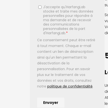
s
S
v
V
d
L
U
d
A
l