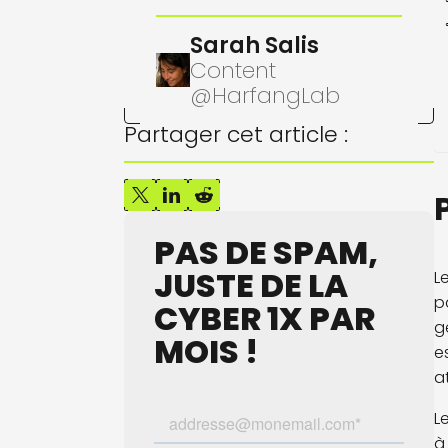
Sarah Salis
Content
@HarfangLab
Partager cet article :
PAS DE SPAM,
JUSTE DE LA
L
p
CYBER 1X PAR
g
MOIS !
e
a
L
à