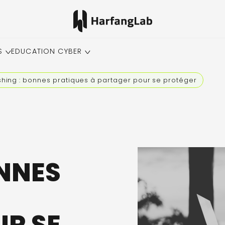
S
EDUCATION CYBER
shing : bonnes pratiques à partager pour se protéger
ONNES