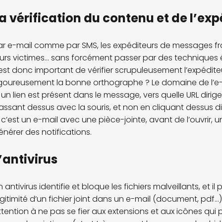
a vérification du contenu et de l’e
ar e-mail comme par SMS, les expéditeurs de messages fra
eurs victimes... sans forcément passer par des techniques 
l est donc important de vérifier scrupuleusement l’expédit
igoureusement la bonne orthographe ? Le domaine de l’e-m
i un lien est présent dans le message, vers quelle URL dirige-t
assant dessus avec la souris, et non en cliquant dessus d
i c’est un e-mail avec une pièce-jointe, avant de l’ouvrir,
énérer des notifications.
’antivirus
 antivirus identifie et bloque les fichiers malveillants, et il 
égitimité d’un fichier joint dans un e-mail (document, pdf...)
ttention à ne pas se fier aux extensions et aux icônes qui