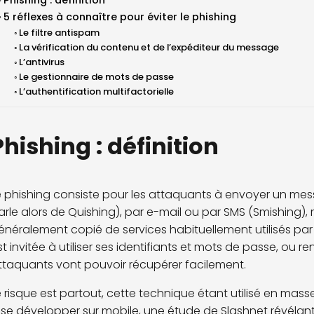
Phishing : définition
5 réflexes à connaître pour éviter le phishing
Le filtre antispam
La vérification du contenu et de l’expéditeur du message
L’antivirus
Le gestionnaire de mots de passe
L’authentification multifactorielle
Phishing : définition
e phishing consiste pour les attaquants à envoyer un m
arle alors de Quishing), par e-mail ou par SMS (Smishing), 
énéralement copié de services habituellement utilisés par la
st invitée à utiliser ses identifiants et mots de passe, ou 
ttaquants vont pouvoir récupérer facilement.
e risque est partout, cette technique étant utilisé en masse
 se développer sur mobile, une étude de Slashnet révéla