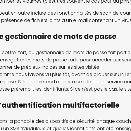
romper les victimes (c’est très souvent le cas pour du phis
l peut en outre inclure des fonctionnalités de scan de cour
a présence de fichiers joints à un e-mail contenant un virus
e gestionnaire de mots de passe
e coffre-fort, ou gestionnaire de mots de passe fait partie
’enregistrer les mots de passe forts pour accéder aux service
onner de précieux indices sur les sites visités !
omme nous l’avons vu plus tôt, avant de cliquer sur un lien, 
’impose. Si le lien prétend mener à un site ou un service co
asse préremplit les identifiants. Si ce n’est pas le cas, le 
’authentification multifactorielle
ans la panoplie des dispositifs de sécurité, chaque couche
u un SMS frauduleux, et que les identifiants ont été renseign