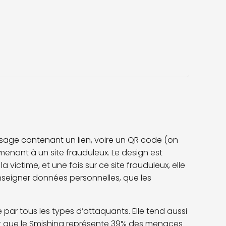
essage contenant
un lien, voire un QR code (on
menant à un site frauduleux. Le design est
 victime, et une fois sur ce site frauduleux, elle
renseigner données personnelles, que les
 par tous les types d’attaquants. Elle tend aussi
nt que le Smishing représente 39% des menaces