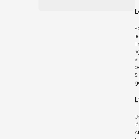
L
P
l
I
r
S
p
S
g
L
Un
l
A