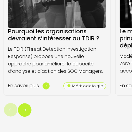
Pourquoi les organisations
Le m
devraient s’intéresser au TDIR ?
prin
dép
Le TDIR (Threat Detection Investigation
Modèl
Response) propose une nouvelle
Zero 
approche pour améliorer la capacité
accor
d’analyse et d’action des SOC Managers.
En savoir plus
En sa
Méthodologie