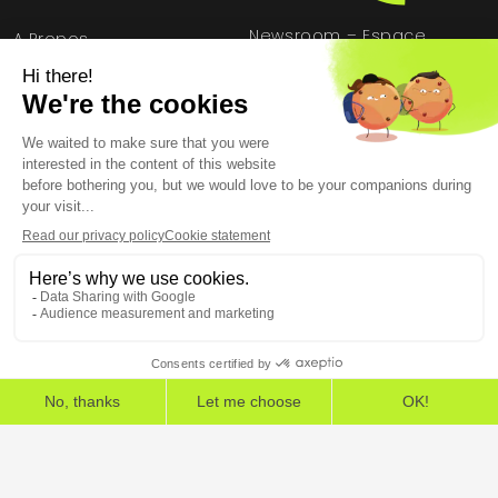
Newsroom – Espace
A Propos
presse
Rejoignez-nous !
Partenariats écoles
5, rue Feydeau 75002 Paris
The European Cybersecurity Leader in Workspace
Detection and Response
Accueil
»
HarfangLab - Le blog cybersécurité
»
Méthodologie
»
Pourquoi mener des exercices de crise cyber?
Mentions légales
Conditions générales
Contrat de licence utilisateur final
Données personnelles