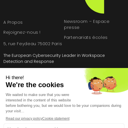
Newsroom – Espace
A Propos
presse
Rejoignez-nous !
Partenariats écoles
5, rue Feydeau 75002 Paris
The European Cybersecurity Leader in Workspace
Detection and Response
Accueil
»
Étude de cas
»
Institution publique
Mentions légales
Conditions générales
Contrat de licence utilisateur final
Données personnelles