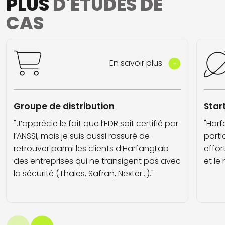
PLUS
D'ÉTUDES DE
CAS
En savoir plus
Groupe de distribution
Star
"J’apprécie le fait que l’EDR soit certifié par
"Harf
l’ANSSI, mais je suis aussi rassuré de
parti
retrouver parmi les clients d’HarfangLab
effor
des entreprises qui ne transigent pas avec
et le
la sécurité (Thales, Safran, Nexter...)."