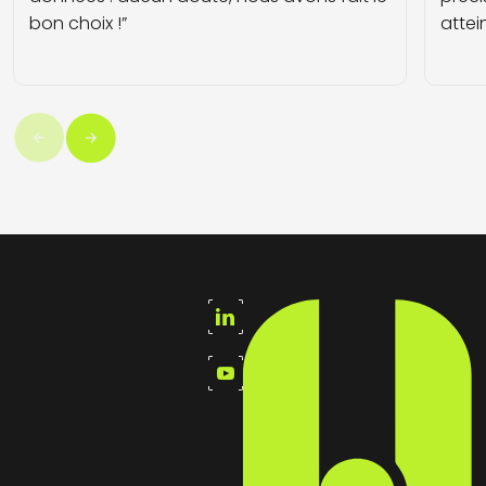
bon choix !”
attei