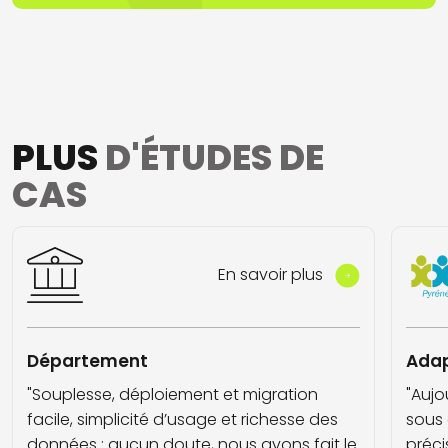
PLUS
D'ÉTUDES DE
CAS
En savoir plus
Département
Adap
"Souplesse, déploiement et migration
"Aujo
facile, simplicité d’usage et richesse des
sous 
données : aucun doute, nous avons fait le
préci