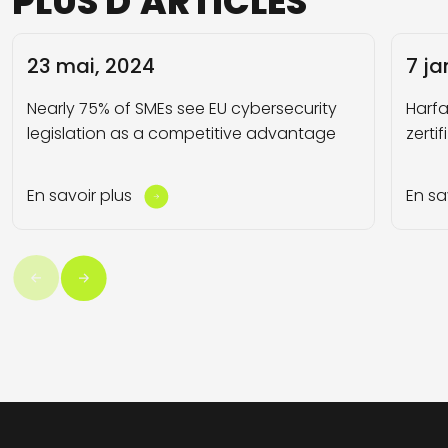
PLUS
D'ARTICLES
23 mai, 2024
7 ja
Nearly 75% of SMEs see EU cybersecurity
Harfa
legislation as a competitive advantage
zertif
En savoir plus
En sa