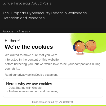
5, rue Feydeau 75002 Paris
The European Cybersecurity Leader in Workspace
Detection and Response
Accueil
»
Press
»
Tests MITRE 2024 : l’EDR d’HarfangLab confirme sa position
de leader européen
Mentions légales
Conditions générales
Contrat de licence utilisateur final
Données personnelles
Sécurité
Copyright © 2026, tous droits réservés.