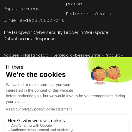
presse
Rejoignez-nous !
Partenariats écoles
5, rue Feydeau 75002 Paris
The European Cybersecurity Leader in Workspace
Detection and Response
Accueil
»
HarfangLab - Le blog cybersécurité
»
Produit
»
EDR et auto-protection : comment HarfangLab fait face
aux attaques illustrées par EDR-Freeze
Mentions légales
Conditions générales
Contrat de licence utilisateur final
Données personnelles
Sécurité