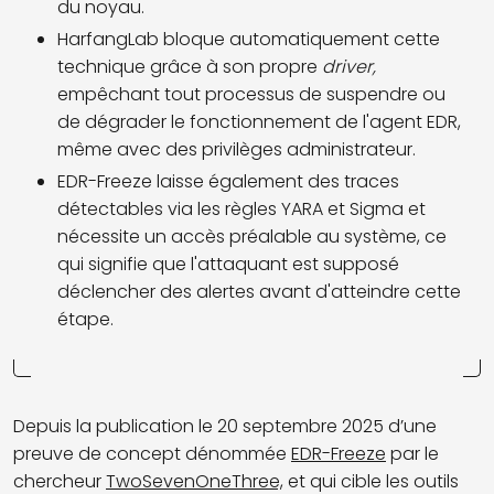
du noyau.
HarfangLab bloque automatiquement cette
technique grâce à son propre
driver,
empêchant tout processus de suspendre ou
de dégrader le fonctionnement de l'agent EDR,
même avec des privilèges administrateur.
EDR-Freeze laisse également des traces
détectables via les règles YARA et Sigma et
nécessite un accès préalable au système, ce
qui signifie que l'attaquant est supposé
déclencher des alertes avant d'atteindre cette
étape.
Depuis la publ
ication le 20 se
ptembre 2025
d’une
preuve de concept dénommée
EDR-Freeze
par le
chercheur
TwoSevenOneThree,
et
qui
cibl
e
les outils