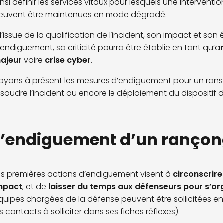
insi définir les services vitaux pour lesquels une interventi
euvent être maintenues en mode dégradé.
 l’issue de la qualification de l’incident, son impact et so
’endiguement, sa criticité pourra être établie en tant qu’a
ajeur
voire
crise cyber
.
oyons à présent les mesures d’endiguement pour un rans
ésoudre l’incident ou encore le déploiement du dispositif d
L’endiguement d’un rançong
es premières actions d’endiguement visent à
circonscrire
mpact
, et de
laisser du temps aux défenseurs pour s’or
quipes chargées de la défense peuvent être sollicitées en
es contacts à solliciter dans ses
fiches réflexes
).