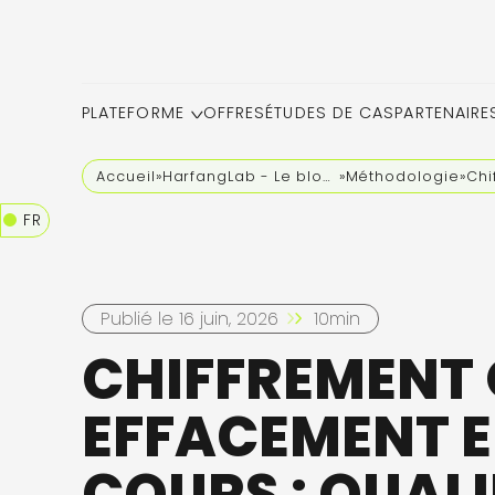
PLATEFORME
OFFRES
ÉTUDES DE CAS
PARTENAIRE
Accueil
»
HarfangLab - Le blog cybersécurité
»
Méthodologie
»
Chi
FR
Publié le 16 juin, 2026
10min
CHIFFREMENT
EFFACEMENT 