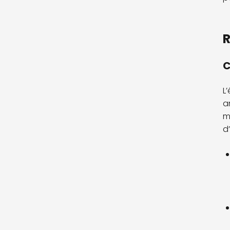
R
C
L
a
m
d