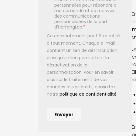
E
l
m
a
U
c
r
E
r
E
p