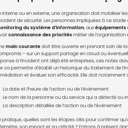
n interne ou en externe, une organisation doit mobiliser les
’incident de sécurité. Les personnes impliquées à ce stade
onitoring du système d’information
, aux
équipements 
voir
connaissance des priorités
métier de l’organisation
ne
main courante
doit être ouverte en prenant soin de l
ompromis – sur un support partagé en cloud ou éventuell
éponse à l’incident ont déjà été entreprises, ces notes do
lle va permettre d’établir un historique du traitement de l’
emédiation et évaluer son efficacité. Elle doit notamment
La date et l’heure de l’action ou de l’événement
Le nom de la personne ou du service qui a détecté ou 
La description détaillée de l’action ou de l’événement
n pratique, quelles sont les étapes clés pour confirmer qu
érimètre, son impact et sa criticité ? Entrons à présent dans