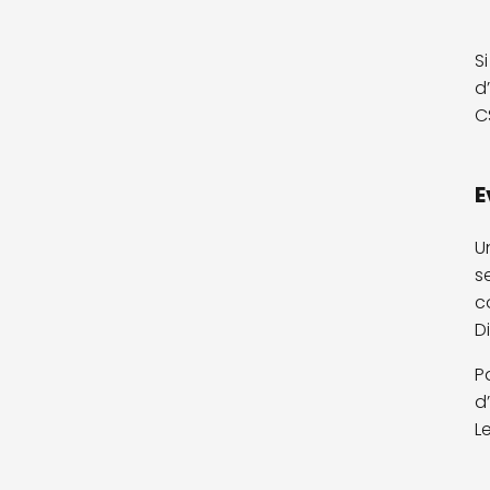
S
d
C
E
U
s
c
D
P
d
L