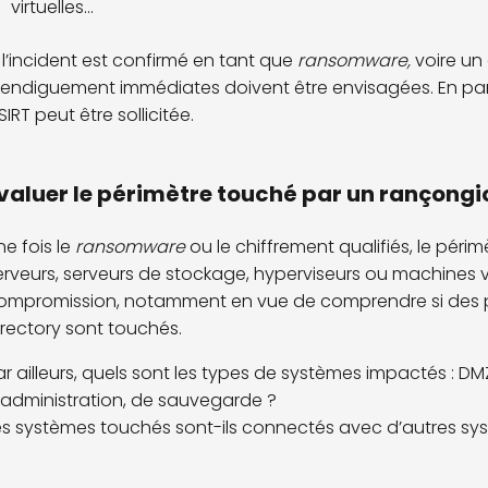
virtuelles...
i l’incident est confirmé en tant que
ransomware,
voire un
’endiguement immédiates doivent être envisagées. En para
SIRT peut être sollicitée.
valuer le périmètre touché par un rançongic
ne fois le
ransomware
ou le chiffrement qualifiés, le périmè
erveurs, serveurs de stockage, hyperviseurs ou machines vir
ompromission, notamment en vue de comprendre si des pos
irectory sont touchés.
ar ailleurs, quels sont les types de systèmes impactés : D
’administration, de sauvegarde ?
es systèmes touchés sont-ils connectés avec d’autres sys