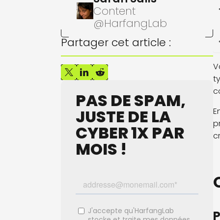
Content
@HarfangLab
Partager cet article :
V
t
c
PAS DE SPAM,
E
JUSTE DE LA
p
CYBER 1X PAR
cr
MOIS !
P