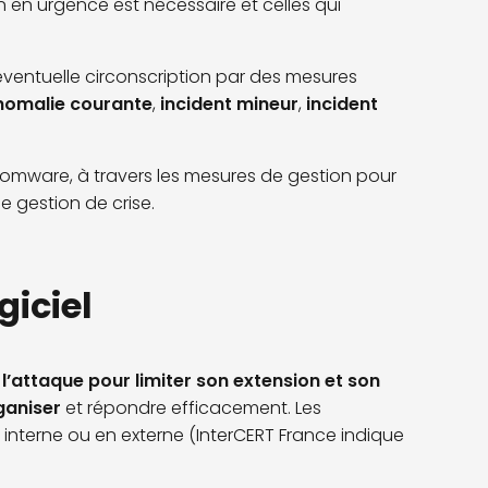
on en urgence est nécessaire et celles qui
n éventuelle circonscription par des mesures
nomalie courante
,
incident mineur
,
incident
omware, à travers les mesures de gestion pour
e gestion de crise.
iciel
 l’attaque pour limiter son extension et son
ganiser
et répondre efficacement. Les
 interne ou en externe (InterCERT France indique