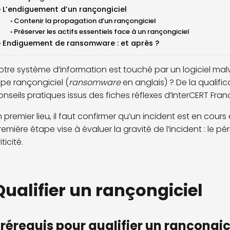
L’endiguement d’un rançongiciel
Contenir la propagation d’un rançongiciel
Préserver les actifs essentiels face à un rançongiciel
Endiguement de ransomware : et après ?
otre système d’information est touché par un logiciel mal
ype rançongiciel (
ransomware
en anglais) ? De la qualific
onseils pratiques issus des fiches réflexes d’InterCERT Fran
n premier lieu, il faut confirmer qu’un incident est en cours e
remière étape vise à évaluer la gravité de l’incident : le pé
iticité.
Qualifier un rançongiciel
rérequis pour qualifier un rançongic